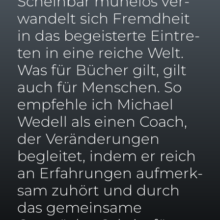
Schein­bar mühe­los ver­
wan­delt sich Fremd­heit
in das begeis­ter­te Ein­tre­
ten in eine rei­che Welt.
Was für Bücher gilt, gilt
auch für Men­schen. So
emp­feh­le ich Micha­el
Wedell als einen Coach,
der Ver­än­de­run­gen
beglei­tet, indem er reich
an Erfah­run­gen auf­merk­
sam zuhört und durch
das gemein­sa­me