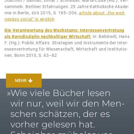
Joa­chim / Sal­man, Elmar / Schnei­der, Maria-Lui­se (
.): Ver­
HG
sam­meln. Ber­li­ner Erfah­run­gen. 25 Jah­re Katho­li­sche Aka­de­
mie in Ber­lin,
2015, S. 195–206,
arti­cle about „the wed­
EOS
nes­day social“ in english
Die Ver­ant­wor­tung des Wachs­tums: Inter­es­sen­ver­tre­tung
als Kern­dis­zi­plin nach­hal­ti­ger Wirt­schaft
, in: Bells­tedt, Hans
F. (Hg.): Public Affairs. Stra­te­gien und Instru­men­te der Inter­
es­sen­ver­tre­tung für Wis­sen­schaft, Wirt­schaft und Insti­tu­tio­
nen, Bonn 2010, S. 63–82
MEHR
»
Wie vie­le Bücher lesen
wir nur, weil wir den Men­
schen schät­zen, der es
vor­her gele­sen hat.