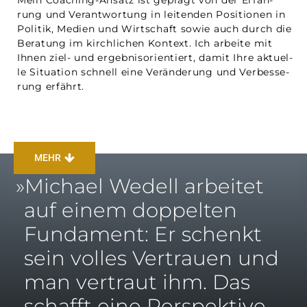
rung und Ver­ant­wor­tung in lei­ten­den Posi­tio­nen in
Poli­tik, Medi­en und Wirt­schaft sowie auch durch die
Bera­tung im kirch­li­chen Kon­text. Ich arbei­te mit
Ihnen ziel- und ergeb­nis­ori­en­tiert, damit Ihre aktu­el­
le Situa­ti­on schnell eine Ver­än­de­rung und Ver­bes­se­
rung erfährt.
MEHR
»
Micha­el Wedell arbei­tet
auf einem dop­pel­ten
Fun­da­ment: Er schenkt
sein vol­les Ver­trau­en und
man ver­traut ihm. Das
schafft eine Per­spek­ti­ve,