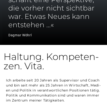
die vor­her nicht sicht­bar
war. Etwas Neu­es kann
entstehen …«
Dag­mar Wöhrl
Hal­tung. Kom­pe­ten­
zen. Vita.
Ich arbei­te seit 20 Jah­ren als Super­vi­sor und Coach
und bin seit mehr als 25 Jah­ren in Wirt­schaft, Medi­
en und Poli­tik in ver­ant­wort­li­chen Posi­tio­nen tätig.
Poli­tik und Kom­mu­ni­ka­ti­on sind und waren immer
im Zen­trum mei­ner Tätigkeiten.