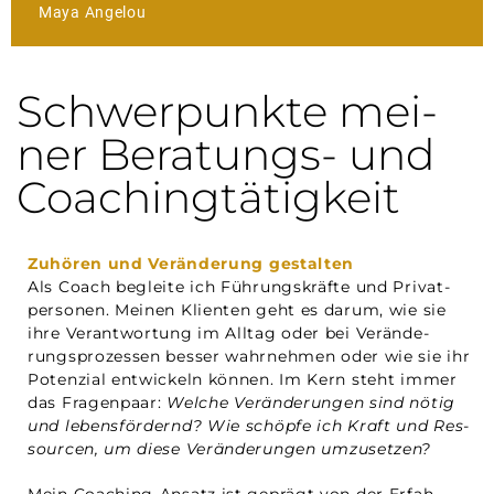
Maya Ange­lou
Schwer­punk­te mei­
ner Bera­tungs- und
Coachingtätigkeit
Zu
hören und Ver­än­de­rung gestal­ten
Als Coach beglei­te ich Füh­rungs­kräf­te und Pri­vat­
per­so­nen. Mei­nen Kli­en­ten geht es dar­um, wie sie
ihre Ver­ant­wor­tung im All­tag oder bei Ver­än­de­
rungs­pro­zes­sen bes­ser wahr­neh­men oder wie sie ihr
Poten­zi­al ent­wi­ckeln kön­nen. Im Kern steht immer
das Fra­gen­paar:
Wel­che Ver­än­de­run­gen sind nötig
und lebens­för­dernd? Wie schöp­fe ich Kraft und Res­
sour­cen, um die­se Ver­än­de­run­gen umzusetzen?
Mein Coa­ching-Ansatz ist geprägt von der Erfah­