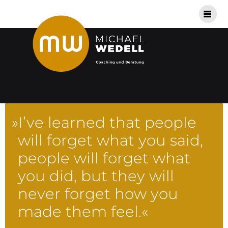
»
I’ve lear­ned that peop­le
will for­get what you said,
peop­le will for­get what
you did, but they will
never for­get how you
made them feel.«