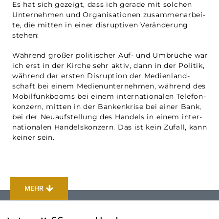
Es hat sich gezeigt, dass ich gera­de mit sol­chen
Unter­neh­men und Orga­ni­sa­tio­nen zusam­men­ar­bei­
te, die mit­ten in einer dis­rup­ti­ven Ver­än­de­rung
stehen:
Wäh­rend gro­ßer poli­ti­scher Auf- und Umbrü­che war
ich erst in der Kir­che sehr aktiv, dann in der Poli­tik,
wäh­rend der ers­ten Dis­rup­ti­on der Medi­en­land­
schaft bei einem Medi­en­un­ter­neh­men, wäh­rend des
Mobil­funk­booms bei einem inter­na­tio­na­len Tele­fon­
kon­zern, mit­ten in der Ban­ken­kri­se bei einer Bank,
bei der Neu­auf­stel­lung des Han­dels in einem inter­
na­tio­na­len Han­dels­kon­zern. Das ist kein Zufall, kann
kei­ner sein.
MEHR