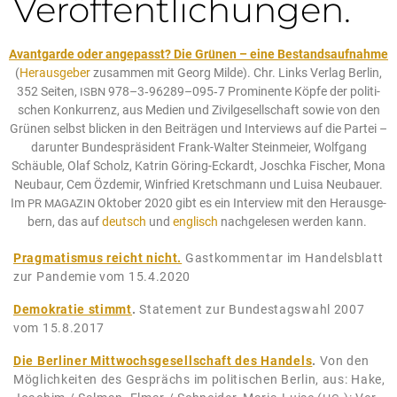
Ver­öf­fent­li­chun­gen.
Avant­gar­de oder ange­passt? Die Grü­nen – eine Bestands­auf­nah­me
(
Her­aus­ge­ber
zusam­men mit Georg Mil­de). Chr. Links Ver­lag Ber­lin,
352 Sei­ten,
978–3‑96289–095‑7 Pro­mi­nen­te Köp­fe der poli­ti­
ISBN
schen Kon­kur­renz, aus Medi­en und Zivil­ge­sell­schaft sowie von den
Grü­nen selbst bli­cken in den Bei­trä­gen und Inter­views auf die Par­tei –
dar­un­ter Bun­des­prä­si­dent Frank-Wal­ter Stein­mei­er, Wolf­gang
Schäub­le, Olaf Scholz, Kat­rin Göring-Eckardt, Josch­ka Fischer, Mona
Neu­baur, Cem Özde­mir, Win­fried Kret­sch­mann und Lui­sa Neu­bau­er.
Im
Okto­ber 2020 gibt es ein Inter­view mit den Her­aus­ge­
PR
MAGAZIN
bern, das auf
deutsch
und
eng­lisch
nach­ge­le­sen wer­den kann.
Prag­ma­tis­mus reicht nicht.
Gast­kom­men­tar im Han­dels­blatt
zur Pan­de­mie vom 15.4.2020
Demo­kra­tie stimmt
.
State­ment zur Bun­des­tags­wahl 2007
vom 15.8.2017
Die Ber­li­ner Mitt­wochs­ge­sell­schaft des Han­dels
.
Von den
Mög­lich­kei­ten des Gesprächs im poli­ti­schen Ber­lin, aus: Hake,