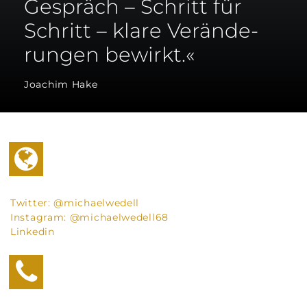
Gespräch – Schritt für
Schritt – kla­re Ver­än­de­
run­gen bewirkt.«
Joa­chim Hake
Twit­ter:
@michaelwedell
Insta­gram:
@michaelwedell68
Lin­kedin